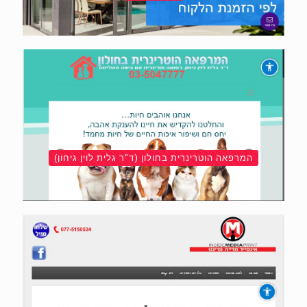
המרפאה הוטרינרית בחולון (ד"ר גלית לוין גיחון)