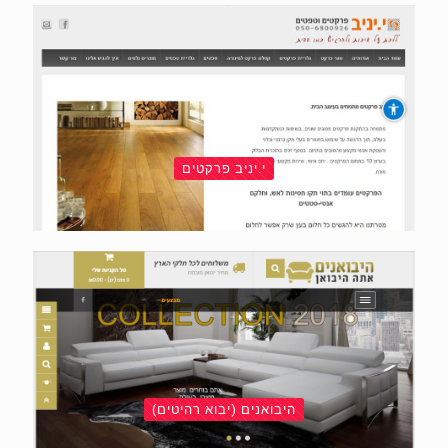
י.יניב פרקטים
היבואנים (יבוא רהיטים)