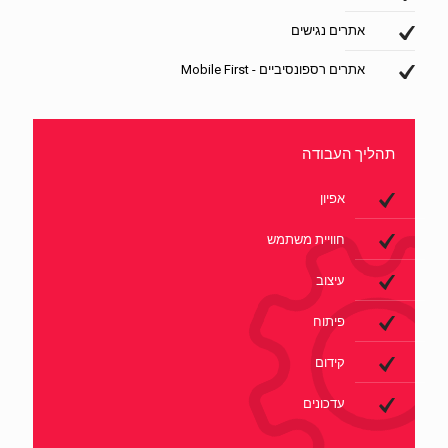
אתרים נגישים
אתרים רספונסיביים - Mobile First
תהליך העבודה
אפיון
חוויית משתמש
עיצוב
פיתוח
קידום
עדכונים