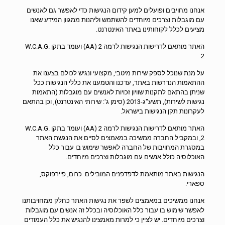
אנחנו מחויבים ופועלים למען קידום הנגישות כדי לאפשר גם לאנשים
עם מוגבלות וצרכים מיוחדים להשתמש וליהנות ממגוון המידע שאנו
מציעים לכלל לקוחותינו באתר האינטרנט.
האתר מותאם לדרישות הנגישות לרמה 2 (AA) ועומד בתקן .W.C.A.G
2.
על מנת שנוכל לספק שירות מיטבי, מקצועי ונגיש לכולם בצענו את
ההתאמות הנדרשות באתר, עדכנו והטמענו את כללי הנגישות ככל
שניתן בהתאם לתקנות שוויון זכויות לאנשים עם מוגבלות (התאמות
נגישות לשירות), תשע"ג-2013 (סימן ג': שירותי האינטרנט), וכן בהתאם
לעקרונות תקן הנגישות בישראל.
האתר מותאם לדרישות הנגישות לרמה 2 (AA) ועומד בתקן .W.C.A.G
2, ובמקביל החברה ממשיכה במאמצים לסיים את הנגשת האתר
במסגרת המחויבות של החברה לאפשר שימוש בו עבור כלל
האוכלוסיה כולל אנשים עם מוגבלות וצרכים מיוחדים.
הנגישות באתר מותאמת לדפדפנים המובילים: כרום, פיירפוקס,
ספארי.
אנחנו ממשיכים במאמצים לשפר את נגישות האתר כחלק ממחויבותנו
לאפשר שימוש בו עבור כלל האוכלוסיה ובכלל זה אנשים עם מוגבלות
וצרכים מיוחדים. יש לציין כי למרות מאמצינו להנגיש את כלל העמודים